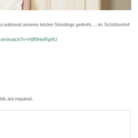
ra während unseres letzten Shootings gedreht…. im Schützenhof
e.com/watch?v=H8f9HwRg4IU
lds are required.