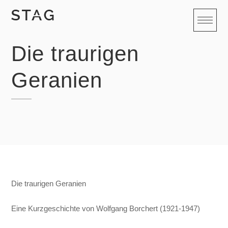
S
k
i
p
Die traurigen
t
o
Geranien
c
o
n
t
e
n
t
Die traurigen Geranien
Eine Kurzgeschichte von Wolfgang Borchert (1921-1947)